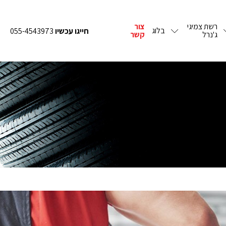
רשת צמיגי
צור
בלוג
חייגו עכשיו
055-4543973
ג'נרל
קשר