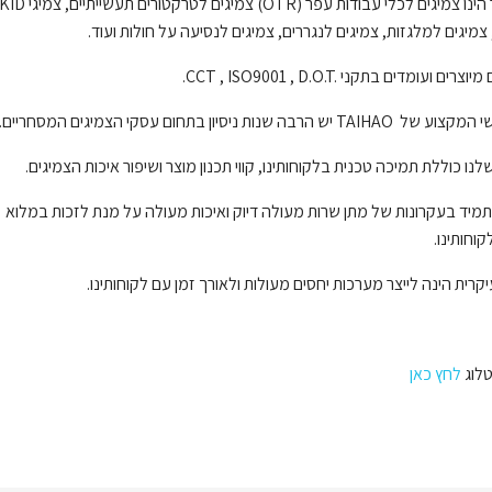
 הינו צמיגים לכלי עבודות עפר (
OTR
) צמיגים לטרקטורים תעשייתיים, צמיגי
KID
מיגים למלגזות, צמיגים לנגררים, צמיגים לנסיעה על חולות ועוד.
 מיוצרים ועומדים בתקני
D.O.T.
,
ISO9001
,
CCT
.
שי המקצוע של
TAIHAO
יש הרבה שנות ניסיון בתחום עסקי הצמיגים המסחריים.
נו כוללת תמיכה טכנית בלקוחותינו, קווי תכנון מוצר ושיפור איכות הצמיגים.
תמיד בעקרונות של מתן שרות מעולה דיוק ואיכות מעולה על מנת לזכות במלוא
וחותינו.
רית הינה לייצר מערכות יחסים מעולות ולאורך זמן עם לקוחותינו.
טלוג
לחץ כאן