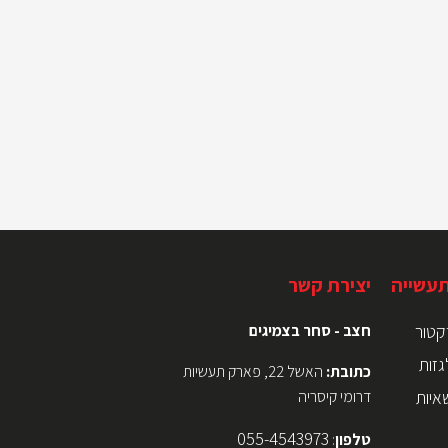
תעשייה
יצירת קשר
קטור
חצב - סחר בצמיגים
גזות
כתובת:
האשל 22, פארק תעשיות
איות
דרומי קיסריה
055-4543973
טלפון
: