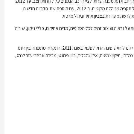
הרשת הוקמה בשנת 2012 במטרה לקדם את מותג צמיגי ג'נרל בישראל, לשרת את הקהל הרחב ולתת מענה שרותי לציי הרכב הנמנים על לקוחות חצב. עד 2012
פעלו התקריות שבבעלות חצב נציגויות כתקריות עצמאיות ללא זיקה מיוחדת ביניהן כאשר כל תקריה מנוהלת מקומית. ב 2012, עם הוספת שתי תקריות חדשות
רשת מסודרת בצביון אחיד וניהול מרכזי.
 נראות ועיצוב זהים לכל הסניפים, מדים אחידים, כללי ניקיון, שירות
סניפים כאשר התכנון להגיע ל 20 סניפים במהלך השנים הקרובות. סניף ג'נרל ראש פינה החל לפעול בשנת 2011. התקריה מתמחה בין היתר
ה , תיקון צמיגים, איזון גלגלים, כיוון פרונט, מכירת אביזרי עזר לנהג,