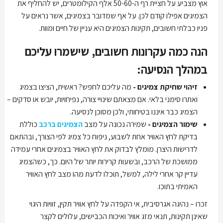
אוץ מצביע על חציית רף ה-50-60 אלף הקילומטרים, יש להחליף את
הצמיגים אפילו קודם לכן. על אף שמדובר בצמיגים, אשר נראים על
פניו כבלתי חשובים, תקינות הצמיגים היא עניין של חיים ומוות.
הנה כמה עקרונות חשובים, שישמרו עליכם
במהלך הנסיעה:
זיהוי שחיקת צמיגים -
מה עליכם לחפש? ראשית, הציצו בצמיג
ואתרו סימני בלאי. אם מצאתם שינויי צורה, נפיחויות, יובש או סדקים –
הצמיג כבר איננו בטיחותי, ולכן מסוכן לנסיעה.
שימור הצמיגים -
שמירה נכונה על מצב
הצמיגים ברכב
כוללת
בדיקת לחץ האוויר אחת לשבוע, ניפוח כל צמיג לפי הצורך, ובהתאם
לדרישות היצרן. מומלץ לבדוק את לחץ האוויר בצמיגים אחרי עמידה
ממושכת של הרכב, ובשעות קרירות יותר של היום. כך, כשהצמיג
עדיין קר אחרי לילה, למשל, תוכלו לדעת מהו מצב לחץ האוויר
האמיתי בתוכו.
זכרו – נהיגה אגרסיבית, אי הקפדה על לחץ אוויר תקין, זוויות היגוי
שאינן תקינות, תנאי מזג אוויר ואיכות הכבישים, עלולים לקצר