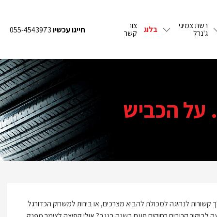
רשת צמיגי
צור
בלוג
חייגו עכשיו
055-4543973
ג'נרל
קשר
 על הכביש
 קשורות לנהיגה למכולת להביא מצרכים, או בירות למשחק הכדורגל
ה לביקור קרובים רחוקים פעם בשנה בנגב? אולי קפיצה לצימר מפנק