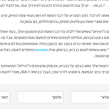
? הו, ואז… יש לך גם הזדמנות נהדרת להיכנס לאיזו דרך עפר, ואז להגיד לעצ
אתה לא לבד. הרוב המכריע של רכבי השטח לא רואה תנאי שטח רציניים, פרט ל
ם אתגרי שטח כגון סלעים רופפים, גבהים תלולים, בוץ עמוק וכו’.
ם ה”רציניים” עשויים אולי ללגלג על רכב השטח הנקי והמנצנץ שלך, בעוד שש
ם ביצעו הגבהות, והחליפו לצמיגים מיוחדים לנסיעות שטח מאתגרות. אבל מה
שאנו עשויים לפגוש בכביש, בביטחון. ואילו
הצמיגים
המיוחדים לשטח, כאלו שעב
ון המעטה.
השטח שלך נוסע בעיקר על הכביש, אין ספק שהצמיגים ה”רגילים” המתאימים 
 הנסיעות. וכשתגיע לדרכי עפר, העבר בבטחה ל-4X4, ותוכל ליהנות מהם גם בשטח ממש ממש בלי בעיה.