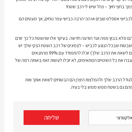
מך בחצי חיוך – מזל שיש לי רכב שטח!
כבישי אספלט טובים או הכי הרבה כבישי עפר נוחים, אך מעטים הם
להם מלא בבוץ מפה ועד הודעה חדשה. בעיקר אלו שהשטח כל כך זורם
 שבטוח שבכל הנוגע לכביש – לצמיגים של רכב השטח הנקי שלך יש
יתרון. לא נגזים אם נאמר שצמיגי כביש במצב טוב (כמובן כאלה שמתאימים בגודלם ובאיכותם לשאת את הרכב שלך) יוכלו להתמודד עם 99% מהתנאים
רו את כל השינויים המתאימים, לא יוכלו לעשות זאת באותה רמה של
לגודל הרכב שלך ולהמלצות היצרן הם הבטוחים לשאת אותך ואת