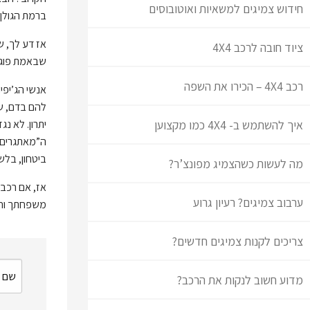
חידוש צמיגים למשאיות ואוטובוסים
ברמת הגולן…
אז דע לך, ש
ציוד חובה לרכב 4X4
שבאמת פוגשי
רכב 4X4 – הכירו את השפה
אנשי הג’יפי
להם בדם, שג
איך להשתמש ב- 4X4 כמו מקצוען
ה”מאתגרים” 
ביטחון, בלש
מה לעשות כשהצמיג מפונצ’ר?
אז, אם רכב 
ערבוב צמיגים? רעיון גרוע
משפחתך וחבריך ברוב
צריכים לקנות צמיגים חדשים?
מדוע חשוב לנקות את הרכב?