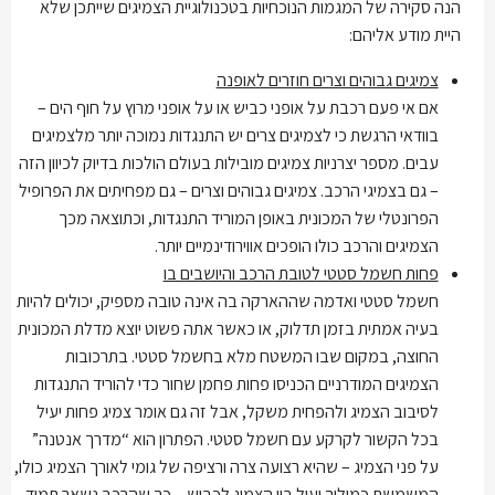
הנה סקירה של המגמות הנוכחיות בטכנולוגיית הצמיגים שייתכן שלא
היית מודע אליהם:
צמיגים גבוהים וצרים חוזרים לאופנה
אם אי פעם רכבת על אופני כביש או על אופני מרוץ על חוף הים –
בוודאי הרגשת כי לצמיגים צרים יש התנגדות נמוכה יותר מלצמיגים
עבים. מספר יצרניות צמיגים מובילות בעולם הולכות בדיוק לכיוון הזה
– גם בצמיגי הרכב. צמיגים גבוהים וצרים – גם מפחיתים את הפרופיל
הפרונטלי של המכונית באופן המוריד התנגדות, וכתוצאה מכך
הצמיגים והרכב כולו הופכים אווירודינמיים יותר.
פחות חשמל סטטי לטובת הרכב והיושבים בו
חשמל סטטי ואדמה שההארקה בה אינה טובה מספיק, יכולים להיות
בעיה אמתית בזמן תדלוק, או כאשר אתה פשוט יוצא מדלת המכונית
החוצה, במקום שבו המשטח מלא בחשמל סטטי. בתרכובות
הצמיגים המודרניים הכניסו פחות פחמן שחור כדי להוריד התנגדות
לסיבוב הצמיג ולהפחית משקל, אבל זה גם אומר צמיג פחות יעיל
בכל הקשור לקרקע עם חשמל סטטי. הפתרון הוא “מדרך אנטנה”
על פני הצמיג – שהיא רצועה צרה ורציפה של גומי לאורך הצמיג כולו,
המשמשת כמוליך יעיל בין הצמיג לכביש – כך שהרכב נשאר תמיד