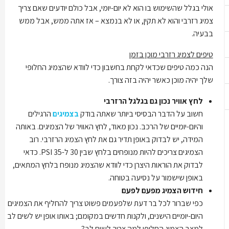
אולי בגלל שהשימוש בו הוא לא יום-יומי, אבל כולם יודעים שאם צריך
צמיג רזרבי והוא לא תקין, או לא בנמצא – אז אתה ממש, אבל ממש
בבעיה.
טיפים לצמיג רזרבי מוכן בזמן
הנה כמה טיפים שכדאי לקחת בחשבון כדי לוודא שהצמיג החלופי
שלך יהיה מוכן כאשר יהיה בזה צורך.
לחץ אוויר נכון גם בגלגל הרזרבי
חשוב על הדבר הבסיסי ביותר שאתה בודק
בצמיגים
הרגילים
והיום-יומיים של הרכב. נכון מאוד, לחץ האוויר של הצמיגים. באותה
המידה, יש לבדוק באופן תדיר גם את לחץ הצמיג הרזרבי. רוב
הצמיגים צריכים להיות מנופחים בלחץ שבין 30 ל-35 PSI. כדאי
לבדוק את הוראות היצרן כדי לוודא שהצמיג מנופח בלחץ המתאים,
באופן שישמור על נסיעה בטוחה.
חידוש הצמיג מפעם לפעם
כפי שברור לכל בר דעת שלפעמים פשוט צריך להחליף את הצמיגים
היום-יומיים הישנים, ולקנות חדשים במקומם; באותו אופן יש לשים לב
למצב הצמיג החלופי.למה צריך לשים לב?