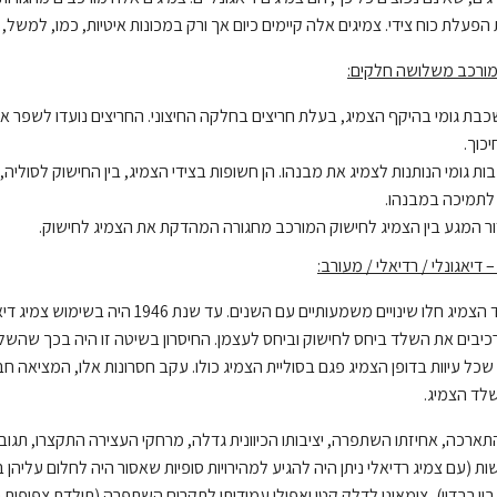
 הפעלת כוח צידי. צמיגים אלה קיימים כיום אך ורק במכונות איטיות, כמו, למשל, 
מורכב משלושה חלקים
:
שכבת גומי בהיקף הצמיג, בעלת חריצים בחלקה החיצוני. החריצים נועדו לשפר את
כוך.
בות גומי הנותנות לצמיג את מבנהו. הן חשופות בצידי הצמיג, בין החישוק לסול
לתמיכה במבנהו.
ר המגע בין הצמיג לחישוק המורכב מחגורה המהדקת את הצמיג לחישוק.
דיאגונלי / רדיאלי / מעורב:
במבנה שלד הצמיג חלו שינויים משמעות
יבים את השלד ביחס לחישוק וביחס לעצמן. החיסרון בשיטה זו היה בכך שהשלד
שכל עיוות בדופן הצמיג פגם בסוליית הצמיג כולו. עקב חסרונות אלו, המציאה ח
לד הצמיג.
התארכה, אחיזתו השתפרה, יציבותו הכיוונית גדלה, מרחקי העצירה התקצרו, תגובת
ין רבדיו), צימאונו לדלק קטן ואפילו עמידותו לתקרים השתפרה (תולדת צפיפות