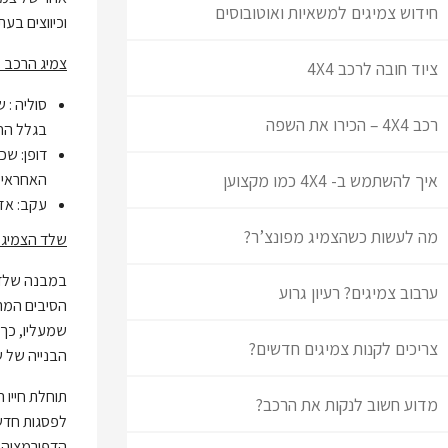
חידוש צמיגים למשאיות ואוטובוסים
וכיווצים בעת
צמיג הרכב 
ציוד חובה לרכב 4X4
סוליה : 
רכב 4X4 – הכירו את השפה
בגלל החי
דופן: שכ
איך להשתמש ב- 4X4 כמו מקצוען
האחראי 
עקב: אזו
מה לעשות כשהצמיג מפונצ’ר?
שלד הצמיג – 
ערבוב צמיגים? רעיון גרוע
הסיבים המרכ
שמעליו, כך 
צריכים לקנות צמיגים חדשים?
הבנייה של ש
תוחלת חייו 
מדוע חשוב לנקות את הרכב?
הדפורמציה ב