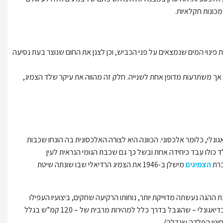
מכונות חקלאיות.
 פינוי המים שנמצאים על פני הכביש, וכן לצנן את החום שנוצר בעת נסיעה
יה, אך משתרעות מדופן אחת לשנייה. חלק זה מהווה את עיקר שלד הצמיג,
יים עם השנים. עד שנת 1946 היה בשימוש צמיג דיאגונלי, כלומר אלכסוני. הכוונה היא לצורה האלכסונית בה הונחו שכבות
 כולו עבד כיחידה אחת ובשל כך גם שכבת הגומי הנראית לעין
ברת
הצמיגים
מישלן ב-1946 את הצמיג הרדיאלי שבו שונתה שיטת
 ההגה נעשתה מדוייקת יותר, נוחותו הרקיעה שחקים, ביצועיו העפילו
לפסגות חדשות (עם צמיג רדיאלי ניתן היה להגיע למהירויות סופיות שאסור היה לחלום עליהן בדיאגונלי – שהוגבל בדרך כלל למהירות מרבית של – 120 קמ”ש בגלל
 חוטי הפלדה שגדלה).