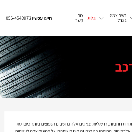
רשת צמיגי
צור
בלוג
חייגו עכשיו
055-4543973
ג'נרל
קשר
כב
ורות רוחביות, רדיאליות. צמיגים אלה נחשבים הנפוצים ביותר כיום. סוג
 אלכסוניות. החיסרון במבנה זה הינו חשיפתם של צמיגים אלה לעיוותים