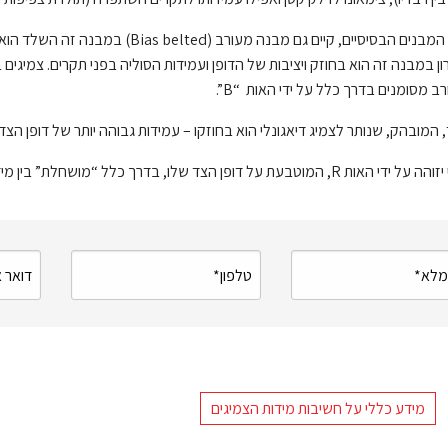
בנוסף לשני המבנים הבסיסיים, קיים גם מב
רון במבנה זה הוא בחוזק ויציבות של הדופן ועמידות הסוליה בפני תקרים. צמיג
 מסומנים בדרך כלל על ידי האות “B”.
ד, המובהק, שנותר לצמיג דיאגונלי הוא בחוזקו – עמידות גבוהה יותר של דופן הצד
 הצד שלו, בדרך כלל “מושחלת” בין מידותיו. צמיג ללא סימון R הוא צמיג דיאגונלי.
מידע כללי על חשיבות מידות הצמיגים