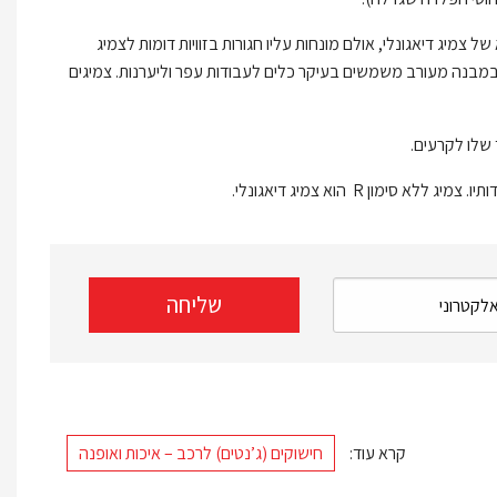
נה מעורב (Bias belted) במבנה זה השלד הוא של צמיג דיאגונלי, אולם מונחות עליו חגורות בזוויות דומות לצמיג
ים במבנה מעורב משמשים בעיקר כלים לעבודות עפר וליערנות. צמיגים
 שלו לקרעים.
קרא עוד:
חישוקים (ג’נטים) לרכב – איכות ואופנה