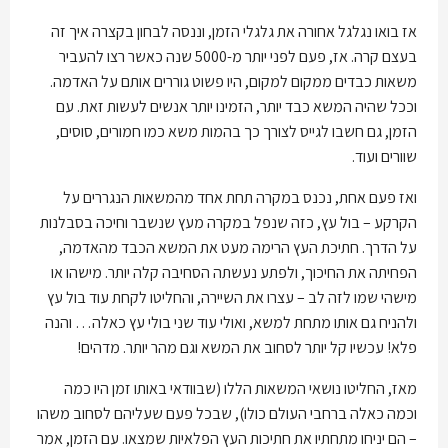
אז בואו נגלגל אחורה את גלגלי הזמן, וננסה לבחון בקצרה איך זה
בעצם קרה. אז, פעם לפני יותר מ-5000 שנה כאשר רצו להעביר
משאות כבדים ממקום למקום, היו פשוט גוררים אותם על האדמה.
וככל שהיה המשא כבד יותר, הזמינו יותר אנשים לעשות זאת. עם
הזמן, גם חשבו לגייס לצורך כך בהמות משא כמו חמורים, סוסים,
שוורים ועוד.
ואז פעם אחת, נכנס במקרה תחת אחד מהמשאות הנגררים על
הקרקע – בול עץ, כזה שנפל במקרה מעץ שנשבר וחיכה בסבלנות
על הדרך. חתיכת העץ הרימה מעט את המשא הכבד מהאדמה,
הפחיתה את החיכוך, ולפתע נעשתה הסחיבה קלה יותר. מישהו או
מישהי שמו לזה לב – עצרו את השיירה, והחליטו לקחת עוד בול עץ
ולהניח גם אותו מתחת למשא, ואולי עוד שני בולי עץ כאלה… והנה
פלא! עכשיו קל יותר לסחוב את המשא וגם מהר יותר. מדהים!
מאז, החליטו נושאי המשאות הללו (שבוודאי באותו זמן היו כמה
וכמה כאלה ברחבי העולם כולו), שבכל פעם שעליהם לסחוב משהו
– הם יניחו מתחתיו את חתיכות העץ הפלאיות שמצאו. עם הזמן, אמר