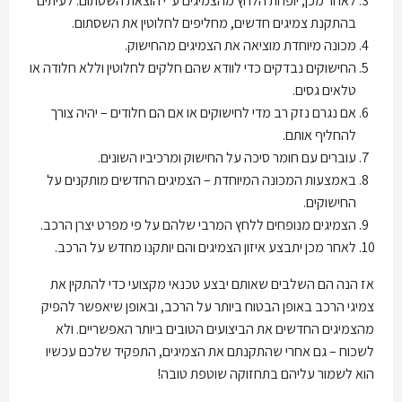
לאחר מכן, יופחת הלחץ מהצמיגים ע”י הוצאת השסתום. לעיתים
בהתקנת צמיגים חדשים, מחליפים לחלוטין את השסתום.
מכונה מיוחדת מוציאה את הצמיגים מהחישוק.
החישוקים נבדקים כדי לוודא שהם חלקים לחלוטין וללא חלודה או
טלאים גסים.
אם נגרם נזק רב מדי לחישוקים או אם הם חלודים – יהיה צורך
להחליף אותם.
עוברים עם חומר סיכה על החישוק ומרכיביו השונים.
באמצעות המכונה המיוחדת – הצמיגים החדשים מותקנים על
החישוקים.
הצמיגים מנופחים ללחץ המרבי שלהם על פי מפרט יצרן הרכב.
לאחר מכן יתבצע איזון הצמיגים והם יותקנו מחדש על הרכב.
אז הנה הם השלבים שאותם יבצע טכנאי מקצועי כדי להתקין את
צמיגי הרכב באופן הבטוח ביותר על הרכב, ובאופן שיאפשר להפיק
מהצמיגים החדשים את הביצועים הטובים ביותר האפשריים. ולא
לשכוח – גם אחרי שהתקנתם את הצמיגים, התפקיד שלכם עכשיו
הוא לשמור עליהם בתחזוקה שוטפת טובה!