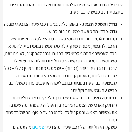
לידי ביטוי גם בסוגי הצמיגים שלהם. בואו ונראה ביחד מהם ההבדלים
בין צמיגי רכב כביש לרכב שטח.
גודל ומשקל הצמיג –
באופן כללי, צמיגי רכבי שטח הם בעלי מבנה
גדול וכבד יותר מאשר צמיגי מכוניות כביש.
תרכובת גומי –
תרכובת הגומי קשורה גם היא למטרה ולייעוד של
הרכב. לדוגמא, מכונית מירוץ קלה משתמשת בגומי דביק להפליא
בכדי לאפשר אחיזה מקסימלית בפניות. נגרר לטרקטור, לעומת זאת,
משתמש בגומי עם בטון קשה שמגדיל את תוחלת החייםץ ואילו
לרכבים הכבדים ביותר (רכבות) – יש צמיגי מתכת. באופן כללי – ככל
שרכב גדול יותר, הוא זקוק לתרכובת גומי קשה יותר. זו הסיבה
שביצועי רכב שטח בפניות וגם בבלימה יהיו טובים פחות משל רכב
כביש עם גומי שונה וקל יותר.
דפנות הצמיג –
ברכב שטח יש בדרך כלל קירות צד גדולים יותר
(החלק האנכי של הצמיג המחבר בין הסולייה לשפה), מה שמגביר
את גמישות הצמיג. ובמקביל כדי להתגבר על כיפוף יתר של הדפנות
תחת
משקלו הגדול יותר של רכב שטח, מהנדסי
הצמיגים
משתמשים