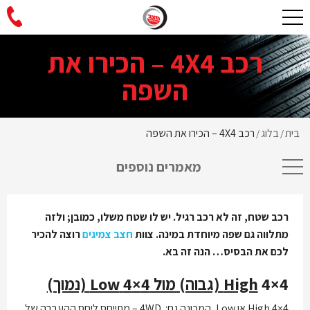
רכב 4X4 – הכירו את
השפה
בית
בלוג
רכב 4X4 – הכירו את השפה
/
/
מאמרים נוספים
רכב שטח, זה לא רכב רגיל. יש לו שטח משלו, כמובן; ולזה
מתלווה גם שפה מיוחדת במינה. צוות
חצב צמיגים
רוצה להכיר
לכם את הבסיס… הנה זה בא.
4×4
High
(גבוה) מול 4×4
Low
(נמוך)
4×4 High או Low, המכונה גם: 4WD – מתייחס ליחס ההעברה של