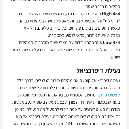
ההילוכים ברכב שטח.
4×4
High
הוא יחס העברה גבוה, כמו שנדרש בנהיגה יום-יומית
“נורמלית” על הכביש. מצב זה מאפשר נסיעה במהירות גבוהה.
כאשר נוסעים בשבילים פשוטים, בלי בורות, סלעים, חול – או
מגבלות שטח אחרות; כדאי לנסוע במצב זה.
4×4
Low
עוזר בהתמודדות עם מצבי שטח מורכבים. המהירות
נמוכה, אבל יש יותר מומנטום שמאפשר התגברות על מכשולי שטח
שונים.
נעילת דיפרנציאל
נעילת דיפרנציאל קובעת את מהירות סיבוב הגלגלים. בדרך כלל
הגלגלים מסתובבים במהירויות שונות כדי לפצות על שטח שונה
לצמיגי הרכב
. מחשב המכונית מבצע את ההתאמות אוטומטית.
בעוד שבמכוניות ישנות היה צורך לבצע נעילה באופן ידני, במכוניות
מודרניות פשוט לוחצים על כפתור כדי להפעיל את הנעילה. באופן
זה, יסתובבו כל הגלגלים באותה המהירות. נעילת דיפרנציאל היא
משמעותית ביותר כאשר רכב 4X4 תקוע בשטח; כך שהמחשב לא