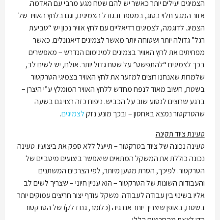
הצמיגים יעילים יותר כאשר יש להם שטח מגע מרבי עם האדמה.
אזור המגע תלוי בסוג, במספר ובגודל הצמיגים, וגם בלחץ האוויר של
הצמיג. לדוגמה, לצמיגים רדיאליים עם לחץ אוויר נכון יש “טביעת
רגל” גדולה יותר ושטוחה יותר מאשר לצמיגים דיאגונלים. כאשר
מפחיתים את לחץ האוויר בצמיגים למינימום הנדרש – מאפשרים
בכך לצמיגים “להתפשט” על שטח גדול יותר. אולם, יש לשים לב,
שלמרות שאנחנו רוצים למזער את לחץ האוויר בצמיגי הטרקטור
בשטח, חשוב מאוד לנפח מחדש ללחץ האוויר המומלץ ע”י היצרן –
ברגע שרוצים לנסוע שוב על הכביש. ניפוח כזה רצוי גם בשעה
שהטרקטור נמצא באחסון – ובכך מונע נזק
לצמיגים
.
טעינת ציוד תקינה
טעינה נכונה של ציוד בטרקטור – תייעל ללא ספק את ביצועיו. טעינה
נכונה כוללת את המשקל המתאים שיאפשר ביצועים מיטביים של
הטרקטור. לפיכך, הסרת מטען מיותר, לפי הצרכים המשתנים
והעבודות השונות של הטרקטור – הוא עניין חיוני – שצריך לשים לב
אליו בשינוי בין עבודה לעבודה. משקל עודף יצור חריצים עמוקים יותר
בשטח, באופן שיצריך יותר אנרגיה (כלומר, גם דלק) של הטרקטור
כדי לצאת מהחריצים הללו.