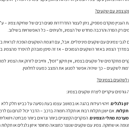
קן צמיג עם שקעים?
 העניין מוקדם מספיק, ניתן לעצור התדרדרות סוגים רבים של שחיקת צמיג – ע”י 
ים רק הסרה והרכבה מחדש של הצמיג, ולעיתים – כל האפשרויות בשילוב.
ם לגבי צמיגים עם שקעים מינימליים. אבל, עם דוגמת השקעים הופכת לנראית בא
דרך הצמיג באזור השקעים הנמוכים – אז זה סימן מובהק להיפרד מהצמיג באופ
רים מתקדמים של שקעים בצמיג, אין תיקון “זמין”, וחייבים לזרוק את הצמיג למ
רמות לשקעים – כך שיהיה אפשר למנוע את המצב כמעט לחלוטין.
 לשקעים בצמיגים?
גורמים עיקריים ליצרת שקעים בצמיג:
ון גלגלים
. זיהוי רעידות בהגה או במושב עצמו בעת נסיעה על כביש חלק ללא מ
תקלות
. אם ישנן תקלות רבות או תקלה חמורה ברכב – הדבר יכול לגרום גם לר
מערכת מתלי הצמיגים
. המקרים הקיצוניים ביותר ונראים ביותר מבחינה ויזואל
גומה או שחוקה. צמיג עם שקעים שנוצר כתוצאה מחוסר איזון גלגלים או תקלות ר