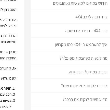
חידוש צמיגים למשאיות ואוטובוסים
האם ניתן לת
ציוד חובה לרכב 4X4
אם נתפוס את
ואפילו לפעמ
רכב 4X4 – הכירו את השפה
הדבר נכון ג
משמעותית במ
איך להשתמש ב- 4X4 כמו מקצוען
מכיוון שבמק
מה לעשות כשהצמיג מפונצ’ר?
הסיבות הגו
אז, מה גורם
ערבוב צמיגים? רעיון גרוע
ישנם שלושה 
צריכים לקנות צמיגים חדשים?
חוסר איז
רכב עם 
מדוע חשוב לנקות את הרכב?
בעיות ב
צמיגים פ