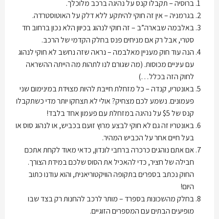
ברוסיה – תקבלו קנס על נהיגה ברכב מלוכלך.
בגרמניה – אין זה חוקי להיתקע ללא דלק על האוטוסטרדה.
באלבמה שבארה”ב – זה חוקי לנהוג בכיוון הלא נכון ברחוב חד
סטרי, אבל רק אם מניחים פנס בחלק הקדמי של הרכב.
הנה עוד חוק מעניין מאלבמה – נראה שזה נחשב לא חוקי לנהוג
עם עיניים מכוסות. (מה שגורם לנו לתהות מה הייתה ההשראה
לחוק הזה בכלל…)
באונטריו, קנדה – כל מזחלת חייבת להיות מצוידת במינימום שני
פעמונים. נשמע לכם מצחיק? אולי לא תצחקו יותר מדי כשתקבלו
קנס של $5 על נהיגה במזחלת עם פעמון אחד בלבד!
באונטריו זה גם לא חוקי לבצע מרוץ זועם בכביש, או לנהוג סוס או
בעל חיים אחר על הכביש המהיר.
אם אתם נוהגים כרכרה ברחבי לונדון, כדאי מאוד לקחת אתכם
חבילה של חציר, כדי להאכיל את הסוס שלכם במידת הצורך.
החוק נכתב בספרים בתקופה הוויקטוריאנית, והוא עודנו כתוב
היום!
בחלק מהשכונות בספרד – מותר לרכב להחנות רק בצד שבו
מופיעים הבתים עם המספרים הזוגיים.