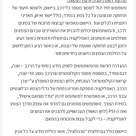
מה עוד האפליקציה יודעת לעשות?
משתמש יחיד יכול לשמור מספר כלי רכב ביישום, ולשמור תיעוד של
תחזוקה שבוצעה על כל צמיג בנפרד; כולל יישור ואיזון, תאריכי
רוטציית גלגלים ועוד. היישום מאפשר קבוצות מרובות של צמיגים
לרכב, והמשתמשים יכולים להכניס את התאריכים שבהם הצמיגים
מוחלפים או משתנים. האפליקציה גם תשלח תזכורות כאשר הגיע
הזמן לבצע תחזוקה שוטפת של הצמיג, או כאשר הגיע הזמן לחשוב
על החלפת הצמיגים הישנים בחדשים יותר.
ההגדרה דורשת מהמשתמשים לספק מידע בסיסי על הרכב – שנה,
דגם ומודל, בתוספת מספר הקילומטרים שהרכב נוסע מדי שנה,
קריאת הקילומטראז’ הנוכחית, ולחץ הצמיגים המומלץ ע”י יצרן
הרכב. האפליקציה מספקת תפריט נפתח של גדלי הצמיג הרלוונטיים
עבור הרכב, או מאפשרת למשתמש להזין “גודל מותאם אישית”,
במידת הצורך. משתמשים מוזמנים גם למדוד את עומק מדרך הצמיג
ואת ה-PSI (לחץ האוויר) העכשוויים, ולהכניס את הנתונים
לאפליקציה – כדי לקבל עצות ותזכורות בהתאם.
היישום כולל גם חלונית “טכנולוגיה”, אשר כוללת מידע על כל עניין