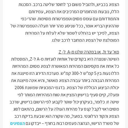
הצמיג בכביש, ולהוביל משום כך לחוסר שליטה ברכב. הסכנות
הללו, נובעות מהחומרים המרכיבים את הצמיג, עמידותם
והתמודדותם עם עומס מסוים וטמפרטורות מסוימות. שהרי כפי
שההיגיון הבריא אומר, ככל שניסע מהר יותר תעלה הטמפרטורה של
הצמיג, לפיכך יש בהחלט לשמור שלא לעלות על המהירות
המומלצת של הצמיג המחובר לרכב שלנו.
מא’ עד ת’, או במקרה שלנו מ-
A
ל-
Z
השיטה שנוצרה היא בקודים של אותיות לועזיות מ-A ל-Z, המסמלות
כל אחת את מקסימום המהירות המאושרת לצמיג מסוים. המהירויות
הללו נעות בין 5 קמ”ש ל-300 קמ”ש. מערכת הדירוג הזו מייצגת את
המהירות הגבוהה ביותר עבורה הצמיג מאושר, והיא אינה מייצגת את
יכולת הביצוע הכוללת של הצמיג. בדגמי המכוניות שמשנת 2006
ומעלה, קיים סעיף ברישיון המציין את טווח המהירויות המותר לפי
שיטה זו. כלומר, בעיקרון יכול שוטר לקבוע לפי הרשום ברישיון, שרכב
מסוים ראוי לקבל קנס על מהירות העולה על הרשום, בהתאם לסוג
הצמיג והקוד הרלוונטי. בפועל, מה שקורה הוא שבעת בדיקת רכב
של משרד הרישוי, הנהוגה פעמים רבות בחורף – ייבדקו גם
הצמיגים