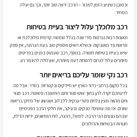
וכמובן כשיגיע הזמן למכור – הרכב יראה טוב יותר, וכך גם יעלה
המחיר.
רכב מלוכלך עלול ליצור בעיית בטיחות
תאונות רבות נגרמות מדי שנה בגלל שמשה קדמית מלוכלכת או
מראות צד מאובקות. וכשלא רואים מספיק טוב בעת הנהיגה, אין ספק
שיש בעיית בטיחות חמורה. בנוסף, רכב שעמוס בפנים בפריטים
מיותרים עלול לגרום להסחת דעת מיותרת, שעלולה להיגמר רע.
רכב נקי שומר עליכם בריאים יותר
בכל מקום ברחבי כדור הארץ יש חיידקים ובקטריות. בסדר. אבל מה
לדעתכם יקרה להן בתוך אוטו סגור וחם. התשובה פשוטה: רכב סגור
וחם מהווה מעין צלחת פטרי ענקית ללבלוב ושגשוג של מזיקי בריאות
שונים. אז מה עושים? מנקים. ובעיקר, את חלקי הרכב הפנימיים
שבהם נוגעים הכי הרבה. למשל, ההגה, לוח המחוונים, ידיות הדלת,
חגורות הבטיחות וההילוכים.