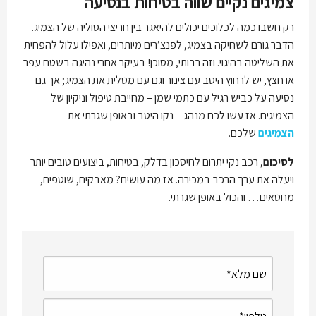
צמיגים נקיים שווה בטיחות בנסיעה
רק חשבו כמה לכלוכים יכולים להיאגר בין חריצי הסוליה של הצמיג.
הדבר גורם לשחיקה בצמיג, לפנצ’רים מיותרים, ואפילו עלול להפחית
את השליטה בהיגוי. וזה רבותי, מסוכן! בעיקר אחרי נהיגה בשטח עפר
או חצץ, יש לרחוץ היטב עם צינור וגם עם מטלית את הצמיג; אך גם
נסיעה על כביש רגיל עם כתמי שמן – מחייבת טיפול וניקיון של
הצמיגים. אז עשו לכם מנהג – נקו היטב ובאופן שגרתי את
הצמיגים
שלכם.
לסיכום
, רכב נקי יתרום לחיסכון בדלק, בטיחות, ביצועים טובים יותר
ויעלה את ערך הרכב במכירה. אז מה עושים? מאבקים, שוטפים,
מחטאים… והכול באופן שגרתי.