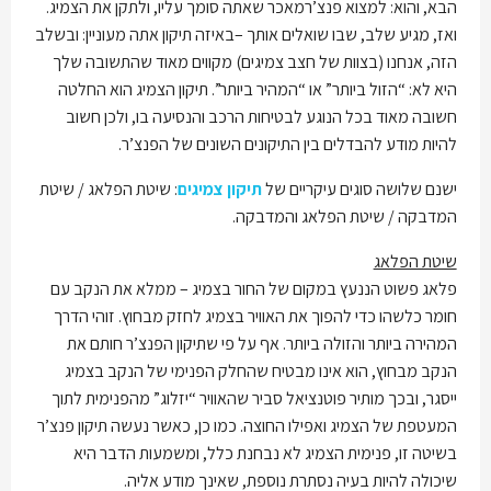
הבא, והוא: למצוא פנצ’רמאכר שאתה סומך עליו, ולתקן את הצמיג.
ואז, מגיע שלב, שבו שואלים אותך –באיזה תיקון אתה מעוניין: ובשלב
הזה, אנחנו (בצוות של חצב צמיגים) מקווים מאוד שהתשובה שלך
היא לא: “הזול ביותר” או “המהיר ביותר”. תיקון הצמיג הוא החלטה
חשובה מאוד בכל הנוגע לבטיחות הרכב והנסיעה בו, ולכן חשוב
להיות מודע להבדלים בין התיקונים השונים של הפנצ’ר.
ישנם שלושה סוגים עיקריים של
תיקון צמיגים
: שיטת הפלאג / שיטת
המדבקה / שיטת הפלאג והמדבקה.
שיטת הפלאג
פלאג פשוט הננעץ במקום של החור בצמיג – ממלא את הנקב עם
חומר כלשהו כדי להפוך את האוויר בצמיג לחזק מבחוץ. זוהי הדרך
המהירה ביותר והזולה ביותר. אף על פי שתיקון הפנצ’ר חותם את
הנקב מבחוץ, הוא אינו מבטיח שהחלק הפנימי של הנקב בצמיג
ייסגר, ובכך מותיר פוטנציאל סביר שהאוויר “יזלוג” מהפנימית לתוך
המעטפת של הצמיג ואפילו החוצה. כמו כן, כאשר נעשה תיקון פנצ’ר
בשיטה זו, פנימית הצמיג לא נבחנת כלל, ומשמעות הדבר היא
שיכולה להיות בעיה נסתרת נוספת, שאינך מודע אליה.