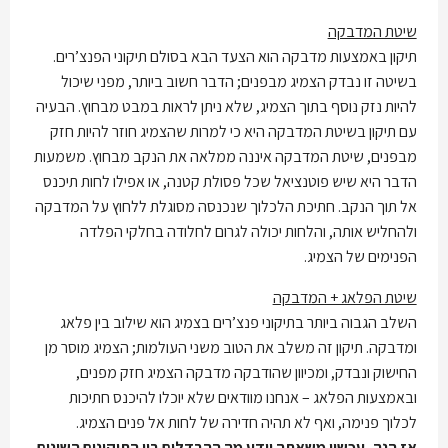
שיטת המדבקה
תיקון באמצעות מדבקה הוא הצעד הבא בסולם תיקוני הפנצ’רים.
בשיטה זו נבדק הצמיג מבפנים; הדבר חשוב ביותר, מפני שיכול
להיות נזק נוסף בתוך הצמיג, שלא ניתן לראות במבט מבחוץ. הבעיה
עם תיקון בשיטת המדבקה היא כי למרות שהצמיג חוזר להיות חזק
מבפנים, שיטת המדבקה איננה ממלאה את הנקב מבחוץ. משמעות
הדבר היא שיש פוטנציאל שכל פסולת קטנה, או אפילו לחות תיכנס
אל תוך הנקב. חתיכת הלכלוך שנכנסה מסוגלת ללחוץ על המדבקה
ולהחליש אותה, והלחות יכולה לגרום לחלודה בחלקי הפלדה
הפנימים של הצמיג.
שיטת הפלאג + המדבקה
השלב הגבוה ביותר בתיקוני פנצ’רים בצמיג הוא שילוב בין פלאג
ומדבקה. תיקון זה משלב את הטוב משני העולמות; הצמיג מוסר מן
החישוק ונבדק, ומכיוון שהודבקה מדבקה הצמיג חזק מפנים,
ובאמצעות הפלאג – אנחנו מוודאים שלא יוכלו להיכנס חתיכות
לכלוך פנימה, ואף לא תהיה חדירה של לחות אל פנים הצמיג.
אז הנה, עכשיו משאתה יודע מה ההבדלים בין התיקונים השונים