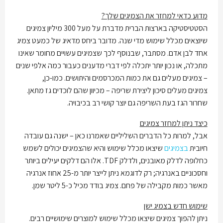
מדוע כדאי למחזר את הצמיגים שלך?
הסטטיסטיקה בארצות הברית מדברת על מעל 300 מיליון צמיגים
שיוצאים מכלל שימוש מדי שנה. מדובר ביחס מדאיג של כמעט צמיג
אחד לבן אדם. מסתבר, שבנוסף לכך שצמיגים עשויים מחומר שאינו
מתכלה, או נכון יותר יתכלה לפי דברי מדענים כעבור כמה אלפי שנים
– צמיגים מעלים גם את כמות המכרסמים והיתושים. כמו-כן,
צמיגים מעלים סיכון ליצירת שריפה – מכיוון שהם לוכדים גז מתאן.
שחרור הגז בעת השריפה גם יוצר קושי רב בכיבויה.
כיצד ניתן למחזר צמיגים
אבל, למרות כל הדברים השליליים שאמרנו כאן – ישנה גם עובדה
חיובית
בצמיגים
שיצאו מכלל שימוש והיא שהצמיגים יכולים לשמש
כחלופה לדלק מאובנים, ולדלק TDF. אלו הם דלקים יעילים ביותר
וחסכוניים באנרגיה; רק לדוגמא ניתן לייצר יותר מ-25 אחוז אנרגיה
מאשר כמות מקבילה של פחם. צמיג בודד מכיל כ-5 ליטר שמן.
שימוש חדש בצמיג ישן
ניתן להפוך צמיגים שיצאו מכלל שימוש למוצרים שימושיים רבים.