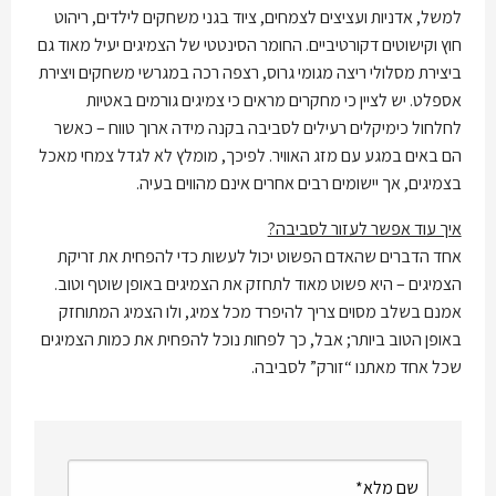
למשל, אדניות ועציצים לצמחים, ציוד בגני משחקים לילדים, ריהוט
חוץ וקישוטים דקורטיביים. החומר הסינטטי של הצמיגים יעיל מאוד גם
ביצירת מסלולי ריצה מגומי גרוס, רצפה רכה במגרשי משחקים ויצירת
אספלט. יש לציין כי מחקרים מראים כי צמיגים גורמים באטיות
לחלחול כימיקלים רעילים לסביבה בקנה מידה ארוך טווח – כאשר
הם באים במגע עם מזג האוויר. לפיכך, מומלץ לא לגדל צמחי מאכל
בצמיגים, אך יישומים רבים אחרים אינם מהווים בעיה.
איך עוד אפשר לעזור לסביבה?
אחד הדברים שהאדם הפשוט יכול לעשות כדי להפחית את זריקת
הצמיגים – היא פשוט מאוד לתחזק את הצמיגים באופן שוטף וטוב.
אמנם בשלב מסוים צריך להיפרד מכל צמיג, ולו הצמיג המתוחזק
באופן הטוב ביותר; אבל, כך לפחות נוכל להפחית את כמות הצמיגים
שכל אחד מאתנו “זורק” לסביבה.