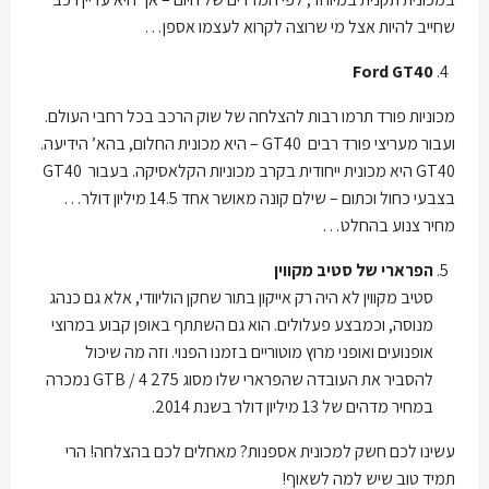
שחייב להיות אצל מי שרוצה לקרוא לעצמו אספן…
Ford GT40
מכוניות פורד תרמו רבות להצלחה של שוק הרכב בכל רחבי העולם.
ועבור מעריצי פורד רבים GT40 – היא מכונית החלום, בהא’ הידיעה.
GT40 היא מכונית ייחודית בקרב מכוניות הקלאסיקה. בעבור GT40
בצבעי כחול וכתום – שילם קונה מאושר אחד 14.5 מיליון דולר…
מחיר צנוע בהחלט…
הפרארי של סטיב מקווין
סטיב מקווין לא היה רק אייקון בתור שחקן הוליוודי, אלא גם כנהג
מנוסה, וכמבצע פעלולים. הוא גם השתתף באופן קבוע במרוצי
אופנועים ואופני מרוץ מוטוריים בזמנו הפנוי. וזה מה שיכול
להסביר את העובדה שהפרארי שלו מסוג 275 GTB / 4 נמכרה
במחיר מדהים של 13 מיליון דולר בשנת 2014.
עשינו לכם חשק למכונית אספנות? מאחלים לכם בהצלחה! הרי
תמיד טוב שיש למה לשאוף!