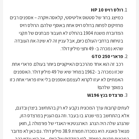
רולס רויס 10
HP
כמייצג ברור של סטטוס אליטיסטי, קלאסה ויוקרה – אספנים רבים
מחזיקים לפחות ברולס רויס אחת באוסף שלהם. הרולס רויס
המדוברת משנת 1904 בהחלט לא תעבור מבחנים של תקני
בטיחות ברחבי העולם כיום, אבל עניין זה לא שינה את העובדה
שהיא נמכרה ב- 49 וחצי מיליון דולר.
פרארי 250
GTO
רכב זה הוא אחד מהרכבים האייקוניים ביותר בעולם. פרארי אחת
שכזו נמכרה ב -1962 במחיר שיא של 49 מיליון דולר. האספנים
האמתיים לא יעזו לקרוא לעצמם אספנים בלי איזו פרארי אחת כזו
במוסך שלהם!
מרצדס בנץ
W196
לעתים קרובות ערך המכונית נקבע לא רק בהתחשב ביצרן ובדגם,
אלא בהתחשב במי שנהג בו בעבר. וזה גם העניין במרצדס הזו,
שהנהג שלה היה הנהג הארגנטינאי האגדי של פורמולה 1, חואן
מנואל פאנגיו. היא נמכרה תמורת 38.9 מיליון דולר. גם כאן לא מדובר
במכונית תקנית במיוחד, לפי המדדים של היום – אך היא עדיין רכב