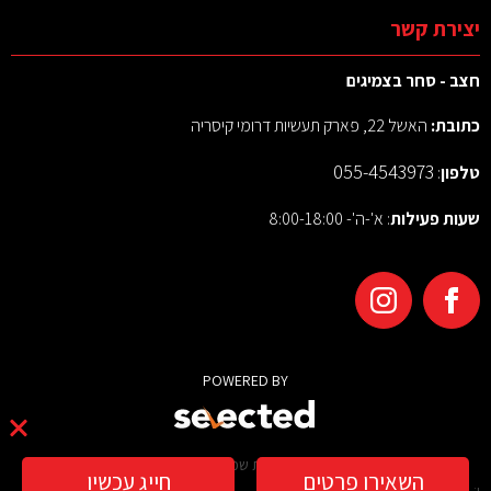
יצירת קשר
חצב - סחר בצמיגים
כתובת:
האשל 22, פארק תעשיות דרומי קיסריה
055-4543973
טלפון
:
שעות פעילות
: א'-ה'- 8:00-18:00
POWERED BY
© 2026 כל הזכויות שמורות לחצב צמיגים
השאירו פרטים
חייג עכשיו