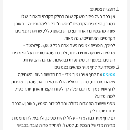
רוטציית צמיגים:
אין רכב בעל פיזור משקל שווה בחלק הקדמי והאחורי שלו.
כמו-כן, הצמיגים הקדמיים “פוגשים” כל בלימה ופנייה – באופן
שונה מהצמיגים האחוריים; כך שבאופן כללי, שחיקת הצמיגים
הקדמיים והאחוריים שונה מאוד.
לפיכך, רוטציית צמיגים פעם אחת בכל 5,000 קילומטר –
מבטיחה שחיקה אחידה יותר, ולכן גם עומס מופחת על הצמיגים
השונים. באופן זה, משתפרת גם איכות הנהיגה והבטיחות.
שמירה על לחץ אוויר מתאים בצמיגים:
צמיגים
עם לחץ אוויר נמוך מדי – הם חדשות רעות! השחיקה
שלהם מוגברת, מדרך הסוליה שלהם מאבד את עומקו במהירות.
לחץ אוויר נמוך מדי גם יעלה לך לטווח הקצר והארוך יותר כסף.
למה ומדוע?
מפני שישנה התנגדות גדולה יותר לסיבוב הצמיג, באופן שהרכב
יבזבז יותר דלק.
גם לחץ אוויר גבוה מדי – עלול להיות מסוכן, ולהביא להתחממות
מהירה מדי של הצמיגים, למשל. לאחיזה פחות טובה בכביש