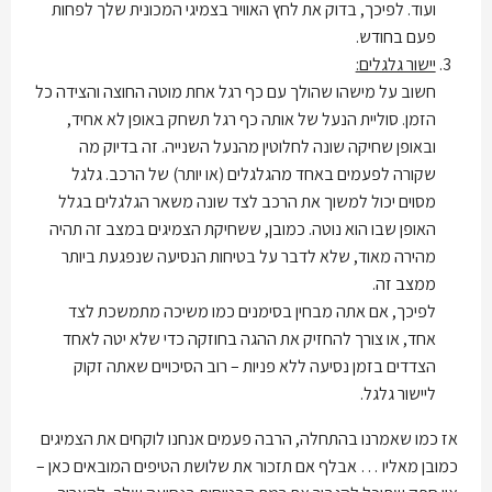
ועוד. לפיכך, בדוק את לחץ האוויר בצמיגי המכונית שלך לפחות
פעם בחודש.
יישור גלגלים:
חשוב על מישהו שהולך עם כף רגל אחת מוטה החוצה והצידה כל
הזמן. סוליית הנעל של אותה כף רגל תשחק באופן לא אחיד,
ובאופן שחיקה שונה לחלוטין מהנעל השנייה. זה בדיוק מה
שקורה לפעמים באחד מהגלגלים (או יותר) של הרכב. גלגל
מסוים יכול למשוך את הרכב לצד שונה משאר הגלגלים בגלל
האופן שבו הוא נוטה. כמובן, ששחיקת הצמיגים במצב זה תהיה
מהירה מאוד, שלא לדבר על בטיחות הנסיעה שנפגעת ביותר
ממצב זה.
לפיכך, אם אתה מבחין בסימנים כמו משיכה מתמשכת לצד
אחד, או צורך להחזיק את ההגה בחוזקה כדי שלא יטה לאחד
הצדדים בזמן נסיעה ללא פניות – רוב הסיכויים שאתה זקוק
ליישור גלגל.
אז כמו שאמרנו בהתחלה, הרבה פעמים אנחנו לוקחים את הצמיגים
כמובן מאליו … אבלף אם תזכור את שלושת הטיפים המובאים כאן –