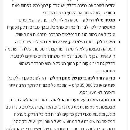
יכולים לשפר את צריכת הדלק. יש לבדוק לחץ צמיג לפחות פעם
בחודש, ולא לשכוח את הלחץ בצמיג הרזרבי.
מכסה מילוי הדלק
– מכסה מילוי דלק רופף, סדוק או פגום –
מאפשר לדלק “לברוח” כאדים מהמכל, ובכך מבזבז דלק (וכסף!)
ומגדיל את כמות הגזים הנפלטים מהרכב ומזהמים את האוויר.
מילוי דלק
– בעת מילוי דלק, יש לעצור את המילוי כשהמכונה
הפסיקה בעצמה, ולא להמשיך עוד קצת! המכונות האלה יודעות מה
הן עושות, שכן מילוי מעבר למידה משחרר אדים מזיקים לסביבה.
הדלק גם חייב מקום ריק בתוך המכל כי הוא מתרחב כשהוא
מתחמם…
בדיקה והחלפה בזמן של מסנן הדלק
– החלפת מסנן הדלק כל
שנתיים או כל 35,000 ק”מ – הופכת כל מכונית לירוקה הרבה יותר
וחוסכת לא מעט כסף.
תחזוקה ושמירה על מערכת הפליטה
– מערכת הפליטה ברכב
מצמצמת משמעותית את כמות הגזים המזיקים שנפלטים כשהרכב
מונע, ומונעות מאדי דלק מזיקים לברוח ממיכל הדלק. מערכת
הפליטה גם שומרת על המנוע שיפעל באופן נקי ויעיל. ורק להבין
כמה כסף כל זה גם חוסך… תיקון פשוט של חיישן חמצן שהתקלקל,