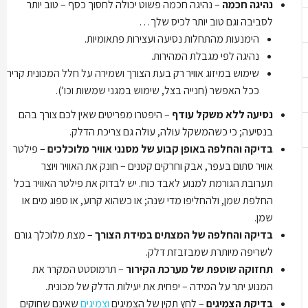
נהיגה חכמה
– נהיגה חכמה פשוט יכולה לחסוך כסף – טוב יותר
לסביבה וגם טוב יותר לכיס שלך…
הימנעות מהתחלות נסיעה ועצירות פתאומיות.
נהיגה לפי מגבלת המהירות.
שימוש במיזוג אוויר רק בעת הצורך ושמירה על חלל המכונית קריר
ככל האפשר (חנייה בצל, שימוש במגני שמשות וכו’).
נסיעה ללא משקל עודף
– היפטרו מפריטים שאין לכם צורך בהם
בנסיעה; כי כשהמשקל עולה, עולה גם צריכת הדלק.
בדיקה והחלפה באופן קבוע של מסנני אוויר מלוכלכים
– פילטר
אוויר סתום בעפר, אבק וחרקים קטנים – חונק את האוויר ויוצר
תערובת הגורמת למנוע לאבד כוח. יש לבדוק את פילטר האוויר בכל
החלפת שמן, ולהחליפו מדי שנה; או כשהוא קרוע, או ספוג מים או
שמן.
בדיקה והחלפה של המצתים במידת הצורך
– מצת מלוכלך גורם
לשריפה מיותרת שמבזבזת דלק.
תחזוקה שוטפת של מערכת הקירור
– תרמוסטט המקרר את
המנוע יתר על המידה – יפחית את יעילות הדלק של מכונית.
בדיקת הצמיגים
– לחץ תקין של הצמיגים
וצמיגים
שאינם שחוקים