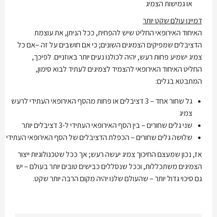
או גמישות הצמיג
דמיינו עולם שקט יותר
האיחוד האירופאי החליט שיש להפחית, ככל הניתן, את עוצמת
הדציבלים שמפיקים הצמיגים השונים; כי אם חושבים על זה –אם כל
צמיג ישמיע פחות רעש, יהיה לכולנו נעים יותר באוזניים. לפיכך,
החליט האיחוד האירופאי להצמיד לצמיגים לעתיד לבוא סימון,
המתבטא בגלים:
גל שחור אחד – 3 דציבלים או פחות מהסף האירופאי העתידי לרעש
צמיג
שני גלים שחורים – בין הסף האירופאי העתידי ל-3 דציבלים יותר
שלושה גלים שחורים – הכפלת הדציבלים של הסף האירופאי העתידי
אז, נכון שמעצם החיכוך צמיג יעשה רעש; אך ככל שטכנולוגיות ייצור
הצמיגים משתכללות, וככל שנסללים כבישים טובים יותר בעולם – יש
גם סיכוי גדול יותר – שהעולם שלנו יהיה מקום הרבה יותר שקט.