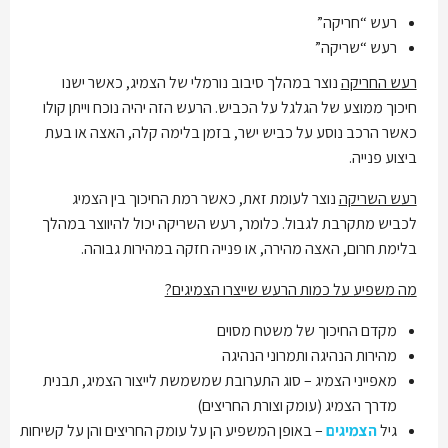
רעש “חריקה”
רעש “שריקה”
רעש החריקה
נוצר במהלך סיבוב נורמלי של הצמיג, כאשר ישנו
חיכוך ממוצע של הגלגל על הכביש. הרעש הזה יהיה נוכח וייתן קולו
כאשר הרכב נוסע על כביש ישר, בזמן בלימה קלה, האצה או בעת
ביצוע פנייה.
רעש השריקה
נוצר לעומת זאת, כאשר רמת החיכוך בין הצמיג
לכביש מתקרבת לגבול. כלומר, רעש השריקה יכול להיווצר במהלך
בלימת חרום, האצה מהירה, או פנייה חזקה במהירות גבוהה.
מה משפיע על כמות הרעש שייצרו הצמיגים?
מקדם החיכוך של משטח מסוים
מהירות הנהיגה ותמרוני הנהיגה
מאפייני הצמיג – סוג התערובת שמשמשת לייצור הצמיג, תבנית
מדרך הצמיג (עומק וצורת החריצים)
גיל
הצמיגים
– באופן המשפיע הן על עומק החריצים והן על קשיחות