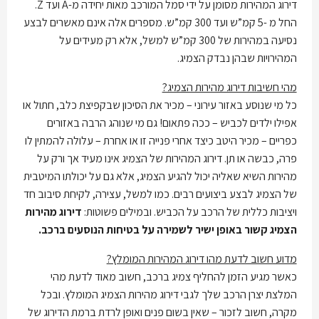
דירוג המהירות מסומן על ידי סמל המורכב מאות יחידה מ-A ועד Z.
החל מ -5 קמ”ש ועד 300 קמ”ש. מספרים אלה אינם מאשרים לבצע
נסיעה במהירות של 300 קמ”ש למשל, אלא רק מעידים על
המהירויות שבהן נבדק הצמיג.
מהי חשיבות דירוג מהירות הצמיג?
כל מי שנוסע באזור עירוני – מכיר את הסיכון שבקפיצת כלב, חתול או
אפילו ילדים לכביש – ככה פתאום! גם מי שנוהג הרבה באזורים
כפריים – מכיר היטב כיצד אחרי פנייה זו או אחרת – עלולה להמתין לו
פרה, כבשה או תן. דירוג המהירות של הצמיג אינו מעיד אך ורק על
מהירות השיא שאליה יכול להגיע הצמיג, אלא גם על יכולתו המיטבית
של הצמיג לבצע ביצועים רבים. כמו למשל, עצירה, לקיחת סיבוב חד
ויציבות כללית של הרכב על הכביש. ובמילים פשוטות:
דירוג מהירות
הצמיג קשור באופן ישיר לשמירה על בטיחות הנוסעים ברכב.
מדוע חשוב לדעת מהו דירוג המהירות המומלץ?
כאשר מגיע הזמן להחליף צמיג ברכב, חשוב מאוד לדעת מהי
המלצת יצרן הרכב שלך לגבי דירוג מהירות הצמיג המומלץ. ובכל
מקרה, חשוב לזכור – שאין בשום פנים ואופן לרדת ברמת הדירוג של