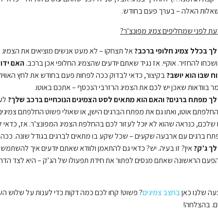
אלות האלה – בערך פעם בחודש.
עת לפני שמחליפים צמיג מפונצ’ר?
לך בכלל צמיג חלופי ברכב?
אל תצחקו – לא מעט אנשים מוציאים את הצמיג החל
ושכחו להחזיר. אוקיי. אז נגיד שאתם יודעים שהצמיג החלופי אכן ברכב.
האם ידוע
 שבו הוא יושב?
בקיצור, כדאי לבדוק ככה לפחות פעם בחודש את לחץ האוויר 
מר בוודאות שאכן יש לכם את הצמיג הרזרבי הנכסף – אתכם באוטו.
לך מפתח ברגים?
והאם הוא מתאים לסט הצמיגים הנוכחיים ברכב שלך?
לעי
לפתם אוטו, ואתו גם את מפתח הברגים הישן, או שאולי פשוט החלפתם צמיגים
שלכם, כנראה שהוא לא יוכל לעזור לכם בהחלפת הצמיג המפונצ’ר. אז, כדאי 
תח ברגים עם ארבעה שקעים – שכל שקע בו מתאים לברגים בגודל שונה. ככה, ג
לך ג’ק?
אין? זו בעיה. יש? כדאי גם להתאמן ולוודא שאתם יודעים איך להשתמש 
הפעם הראשונה שאתם מנסים לפתור את חידת תפעולו של הג’ק – היא לצד הדרך
עה שלנו כאן
בחצב צמיגים
? פשוט! קחו לכם כמה דקות כדי לענות על שלוש הש
ם. בהצלחה!