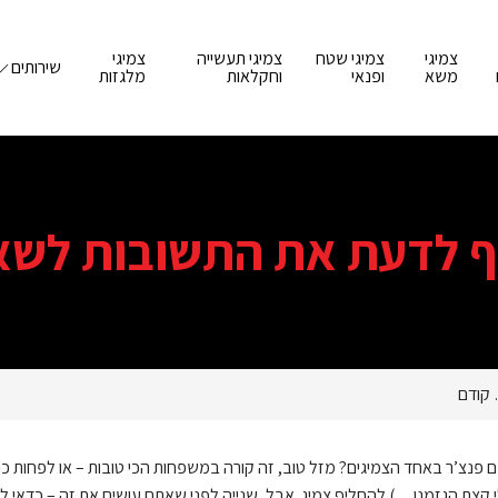
צמיגי
צמיגי שטח
צמיגי תעשייה
צמיגי
שירותים
משא
ופנאי
וחקלאות
מלגזות
יף לדעת את התשובות לש
 קודם
פנצ’ר באחד הצמיגים? מזל טוב, זה קורה במשפחות הכי טובות – או לפחות כך 
י קצת הגזמנו…) להחליף צמיג. אבל, שנייה לפני שאתם עושים את זה – כדאי