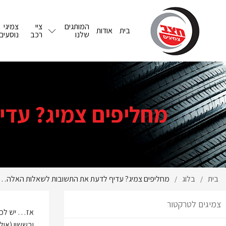
המותגים
ציי
צמיגי
בית
אודות
שלנו
רכב
נוסעים
מחליפים צמיג? עד
בית
בלוג
מחליפים צמיג? עדיף לדעת את התשובות לשאלות האלה…
/
/
צמיגים לטרקטור
אז… יש לכם 
ובששון (אול