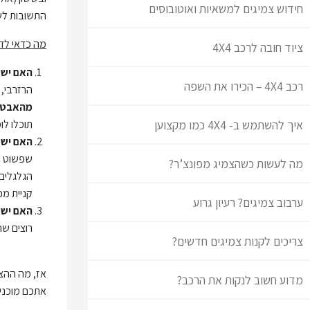
חידוש צמיגים למשאיות ואוטובוסים
התשובות לש
מה כדאי לד
ציוד חובה לרכב 4X4
האם יש 
רכב 4X4 – הכירו את השפה
הרזרבי, 
מהאבטוח
איך להשתמש ב- 4X4 כמו מקצוען
תוכלו לו
האם יש 
שפשוט הח
מה לעשות כשהצמיג מפונצ’ר?
הגלגלים 
קניית מפ
ערבוב צמיגים? רעיון גרוע
האם יש 
רוצים ש
צריכים לקנות צמיגים חדשים?
אז, מה ההצ
מדוע חשוב לנקות את הרכב?
אתכם מוכני