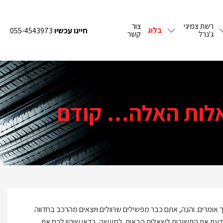
רשת צמיגי
צור
בלוג
חייגו עכשיו
055-4543973
ג'נרל
קשר
אלות האלה… קודם
אומרים. והנה, אתם כבר מפשילים שרוולים ויוצאים מהרכב בחדווה
 לדעת את התשובות לשאלות הבאות. למעשה, כדאי שיהיו לכם את