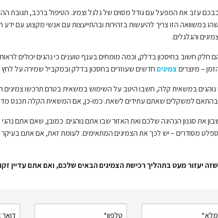
בכם עזב את המפעל עם גודל מסוים של גלגל וצמיג. הטיפול ברכב, תגובת ההיגוי,
שהו במשוואה הזו צריך להיעשות בזהירות ובהתייעצות עם אנשי מקצוע עם ידע ר
מיגים והגלגלים.
מן – מיוצרים
צמיגים
חדשים שעוזרים בחסכון בדלק ובמקביל שמירה על לחץ אוו
נוהגים במשאית קלה, חשבו היטב על השימוש במשאית בטרם תרכשו צמיגים ח
בהתאם למשקלים שאתם עתידים לשאת. כמו-כן, אם המשאית הקלה תכנס מדי פ
ון את סגנון הנהיגה שלכם ואת האזור שבו אתם נוהגים. כמובן, שאם אתם נהגי מ
פלט מסודרים – יש לכך את הצמיגים המתאימים. לעומת זאת, אם אתם בעיקר אנש
 שזה יעזור מעט בתהליך רכישת הצמיגים הבאים שלכם, ואם אתם עדיין זקו