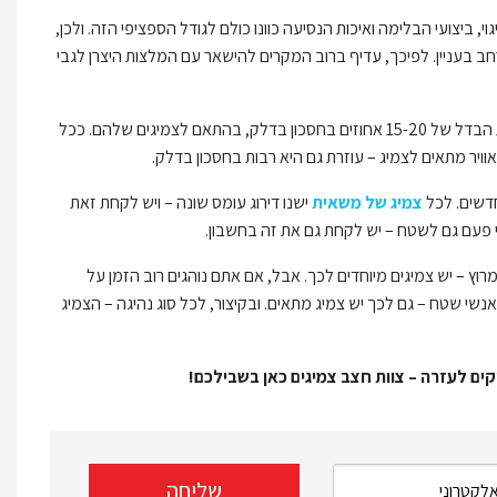
 ביצועי הבלימה ואיכות הנסיעה כוונו כולם לגודל הספציפי הזה. ולכן,
חב בעניין. לפיכך, עדיף ברוב המקרים להישאר עם המלצות היצרן לגבי
צמיגים הם חלק חשוב בחיסכון בדלק, וכמה מומחים בענף טוענים כי נהגים יכולים לראות הבדל של 15-20 אחוזים בחסכון בדלק, בהתאם לצמיגים שלהם. ככל
יר מתאים לצמיג – עוזרת גם היא רבות בחסכון בדלק.
דשים. לכל
צמיג של משאית
ישנו דירוג עומס שונה – ויש לקחת זאת
עם גם לשטח – יש לקחת גם את זה בחשבון.
רוץ – יש צמיגים מיוחדים לכך. אבל, אם אתם נוהגים רוב הזמן על
י שטח – גם לכך יש צמיג מתאים. ובקיצור, לכל סוג נהיגה – הצמיג
קים לעזרה – צוות חצב צמיגים כאן בשבילכם!