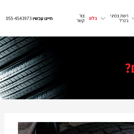
רשת צמיגי
צור
בלוג
חייגו עכשיו
055-4543973
ג'נרל
קשר
?