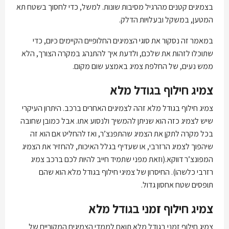
בצמיגים קטנים מהרגיל מסיבות שונות. למשל, כדי לחסוך בשטח תא
המטען, במשקל ובעלויות הדלק.
במאמר זה נסקור את סוגי הצמיגים החלופיים הקיימים כיום, כדי
שתוכלו לזהות את שלכם, ולדעת איך להתנהג במקרה הצורך, הלא
ממש נעים, של החלפת צמיג באמצע שום מקום.
צמיג חילוף בגודל מלא
צמיג חילוף בגודל מלא זהה לצמיגים האחרים ברכב. היתרון העיקרי
שיש לצמיג כזה הוא שניתן להמשיך ולנסוע אתו. אבל כמובן שחובה
בכל מקרה לתקן את הצמיג שהתפנצ’ר, ואז להחליט אם הוא זה
שיהפוך לצמיג הרזרבי, או שעדיף בגלל האיכות, להחזיר את הצמיג
המפונצ’ר דווקא.(וזאת מפני שתמיד חייב להיות לכם ברכב צמיג
רזרבי כלשהו). החיסרון של צמיגי חילוף בגודל מלא הוא שהם
תופסים שטח אחסון גדול.
צמיג חילוף זמני בגודל מלא
צמיג חילוף זמני בגודל מלא תואם לממדי הצמיגים המקוריים של