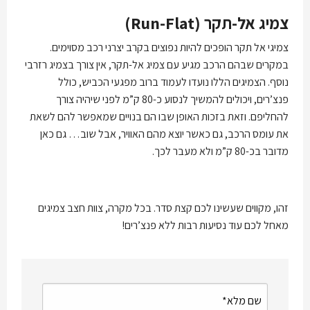
צמיג אל-תקר (Run-Flat)
צמיגי אל תקר הופכים להיות נפוצים בקרב יצרני רכב מסוימים.
במקרים שבהם הרכב מגיע עם צמיג אל-תקר, אין צורך בצמיג רזרבי
נוסף. הצמיגים הללו נועדו לעמוד ברוב מפגעי הכביש, כולל
פנצ’רים, ויכולים להמשיך לנסוע כ-80 ק”מ לפני שיהיה צורך
להחליפם. וזאת בזכות האופן שבו הם בנויים שמאפשר להם לשאת
את עומס הרכב, גם כאשר יוצא מהם האוויר, אבל שוב… גם כאן
מדובר בכ-80 ק”מ ולא מעבר לכך.
זהו, מקווים שעשינו לכם קצת סדר. בכל מקרה, צוות חצב צמיגים
מאחל לכם עוד נסיעות רבות ללא פנצ’רים!